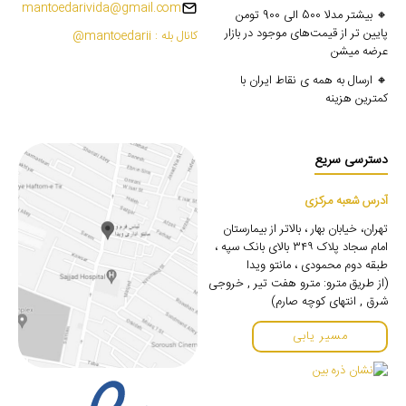
mantoedarivida@gmail.com
🔸 بیشتر مدلا 500 الی 900 تومن
پایین تر از قیمت‌های موجود در بازار
کانال بله : mantoedarii@
عرضه میشن
🔸 ارسال به همه ی نقاط ایران با
کمترین هزینه
دسترسی سریع
آدرس شعبه مرکزی
تهران، خیابان بهار ، بالاتر از بیمارستان
امام سجاد پلاک ۳۴۹ بالای بانک سپه ،
طبقه دوم محمودی ، مانتو ویدا
(از طریق مترو: مترو هفت تیر , خروجی
شرق , انتهای کوچه صارم)
مسیر یابی