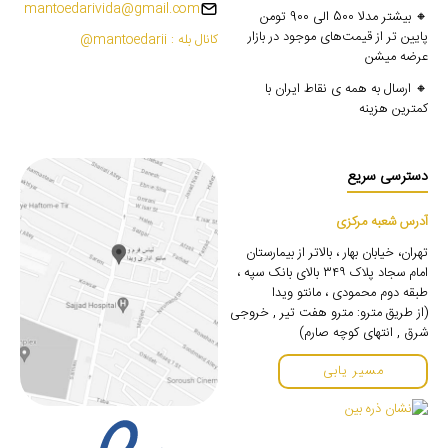
mantoedarivida@gmail.com
🔸 بیشتر مدلا 500 الی 900 تومن
پایین تر از قیمت‌های موجود در بازار
کانال بله : mantoedarii@
عرضه میشن
🔸 ارسال به همه ی نقاط ایران با
کمترین هزینه
دسترسی سریع
آدرس شعبه مرکزی
تهران، خیابان بهار ، بالاتر از بیمارستان
امام سجاد پلاک ۳۴۹ بالای بانک سپه ،
طبقه دوم محمودی ، مانتو ویدا
(از طریق مترو: مترو هفت تیر , خروجی
شرق , انتهای کوچه صارم)
مسیر یابی