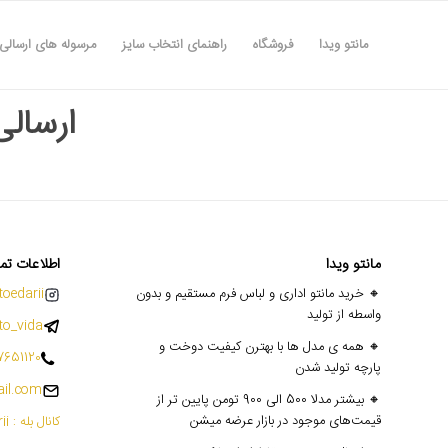
مانتو ویدا
فروشگاه
راهنمای انتخاب سایز
مرسوله های ارسالی
ارسالی عا
مانتو ویدا
اطلاعات تم
🔸 خرید مانتو اداری و لباس فرم مستقیم و بدون
oedarii@
واسطه از تولید
o_vida
🔸 همه ی مدل ها با بهترن کیفیت دوخت و
7651120
پارچه تولید شدن
il.com
🔸 بیشتر مدلا 500 الی 900 تومن پایین تر از
قیمت‌های موجود در بازار عرضه میشن
کانال بله : mantoedarii@