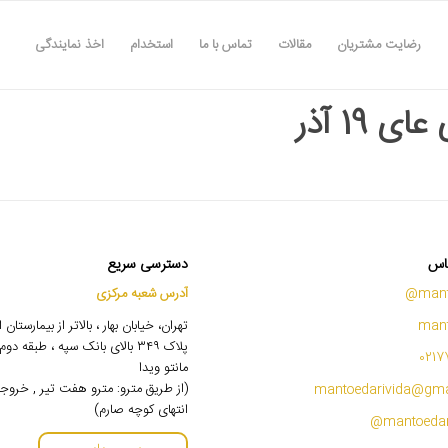
رضایت مشتریان
مقالات
تماس با ما
استخدام
اخذ نمایندگی
ی 19 آذر
اس
دسترسی سریع
mant
آدرس شعبه مرکزی
mant
تهران، خیابان بهار ، بالاتر از بیمارستان
پلاک ۳۴۹ بالای بانک سپه ، طبقه 
0217
مانتو ویدا
(از طریق مترو: مترو هفت تیر , خروج
mantoedarivida@gma
انتهای کوچه صارم)